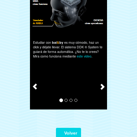
Para hablar, algunas expresiones ha
Estudiar con
bai
&
by
es muy cómodo, haz un
guardarlas en la memoria permanent
click y déjate llevar. El sistema DDK ® System te
seamos capaces de recuperarlas con f
guiará de forma automática. ¿No te lo crees?
Para lograrlo la manera más eficaz es
Mira como funciona mediante
este video
.
practicar los modelos dentro de un co
eso, exactamente, es lo que hace el 
DDK ® System: simula notablemente 
de habla y decide cuando debemos vo
estudiar contenidos para garantizar a
asimilación.
Volver