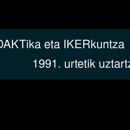
DAKTika eta IKERkuntza
1991. urtetik uztar