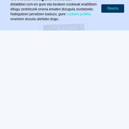
didaktiker.com-en gure eta besteen cookieak erabiltzen
Onartu
ditugu zerbitzurik onena ematen dizugula ziurtatzeko.
Nabigatzen jarraitzen baduzu, gure
cookien politika
onartzen duzula ulertuko dugu.
DIDAKTIKER 1991.urtean sortu zen
adimen artifiziala
hezkuntzara zabaltzeko asmoz eta hizkuntzen
irakaskuntzara zuzendutako software adimendunen
aitzindaria
izan da. Europako eta Industria
Ministerioaren diru-laguntzak jaso dituzten ondorengo
ikerketa eta garapenen buru izan da: