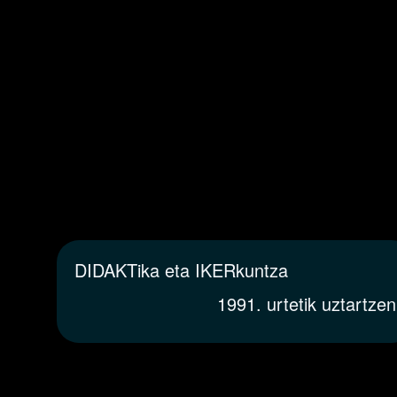
DIDAKTika eta IKERkuntza
1991. urtetik uztartzen